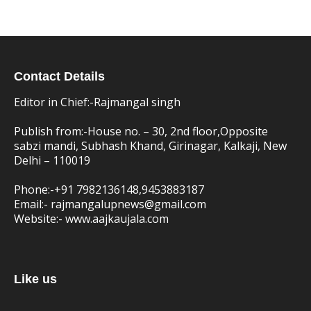
Contact Details
Editor in Chief:-Rajmangal singh
Publish from:-
House no. – 30, 2nd floor,Opposite
sabzi mandi, Subhash Khand, Girinagar, Kalkaji, New
Delhi – 110019
Phone:-
+91 7982136148,9453883187
Email:-
rajmangalupnews@gmail.com
Website:-
www.aajkaujala.com
Like us