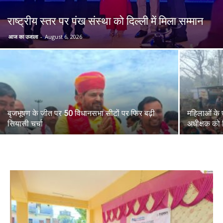
राष्ट्रीय स्तर पर पंख संस्था को दिल्ली में मिला सम्मान
आज का उजाला
-
August 6, 2026
बृजभूषण के जीत पर 50 विधानसभा सीटों पर फिर बढ़ी
महिलाओं के प
सियासी चर्चा
अधीक्षक को 