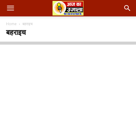
Home
बहराइच
बहराइच