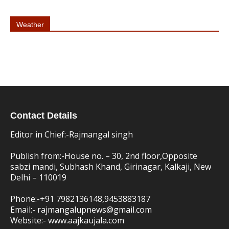
Weather
Contact Details
Editor in Chief:-Rajmangal singh
Publish from:-
House no. – 30, 2nd floor,Opposite
sabzi mandi, Subhash Khand, Girinagar, Kalkaji, New
Delhi – 110019
Phone:-
+91 7982136148,9453883187
Email:-
rajmangalupnews@gmail.com
Website:-
www.aajkaujala.com