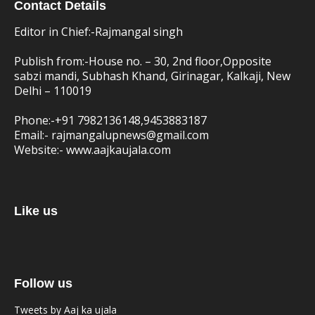
Contact Details
Editor in Chief:-Rajmangal singh
Publish from:-
House no. – 30, 2nd floor,Opposite
sabzi mandi, Subhash Khand, Girinagar, Kalkaji, New
Delhi – 110019
Phone:-
+91 7982136148,9453883187
Email:-
rajmangalupnews@gmail.com
Website:-
www.aajkaujala.com
Like us
Follow us
Tweets by Aaj ka ujala