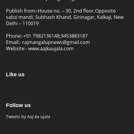
Publish from:-
House no. – 30, 2nd floor,Opposite
sabzi mandi, Subhash Khand, Girinagar, Kalkaji, New
Delhi – 110019
Phone:-
+91 7982136148,9453883187
Email:-
rajmangalupnews@gmail.com
Website:-
www.aajkaujala.com
Like us
Follow us
Tweets by Aaj ka ujala