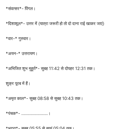
*संवत्सर*- पिंगल।
*दिशाशूल*- उत्तर में (यात्रा जरूरी हो तो दो दाना राई खाकर जाएं)
*वार-* गुरुवार।
*अयन-* उत्तरायण।
*अभिजित शुभ मुहूर्त*- सुबह 11:42 से दोपहर 12:31 तक।
शुक्र पूरब में हैं।
*अमृत काल*- सुबह 08:58 से सुबह 10:43 तक।
*पंचक*- …………………..।
*भद्रा*- सुबह 05:55 से सायं 05:04 तक।