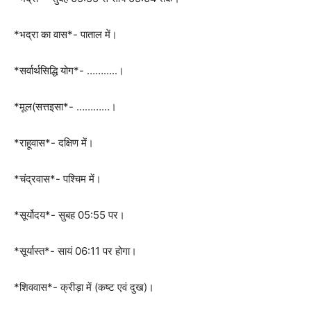
*भद्रा का वास*- पाताल में।
*सर्वार्थसिद्धि योग*- ………..।
*मूल(सत्तइसा*- …………।
*राहूवास*- दक्षिण में।
*चंद्रवास*- पश्चिम में।
*सूर्योदय*- सुबह 05:55 पर।
*सूर्यास्त*- सायं 06:11 पर होगा।
*शिववास*- क्रीड़ा में (कष्ट एवं दुख)।