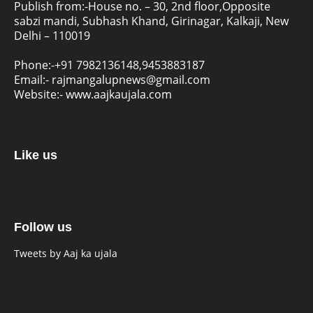
Publish from:-
House no. – 30, 2nd floor,Opposite
sabzi mandi, Subhash Khand, Girinagar, Kalkaji, New
Delhi – 110019
Phone:-
+91 7982136148,9453883187
Email:-
rajmangalupnews@gmail.com
Website:-
www.aajkaujala.com
Like us
Follow us
Tweets by Aaj ka ujala