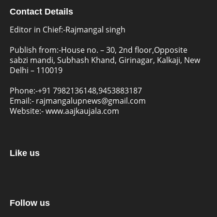
Contact Details
Editor in Chief:-Rajmangal singh
Publish from:-
House no. – 30, 2nd floor,Opposite
sabzi mandi, Subhash Khand, Girinagar, Kalkaji, New
Delhi – 110019
Phone:-
+91 7982136148,9453883187
Email:-
rajmangalupnews@gmail.com
Website:-
www.aajkaujala.com
Like us
Follow us