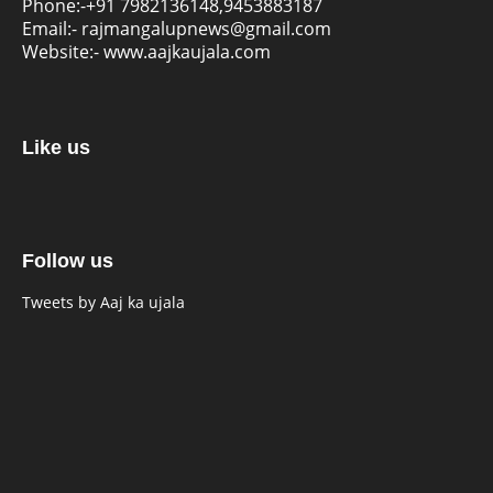
Phone:-
+91 7982136148,9453883187
Email:-
rajmangalupnews@gmail.com
Website:-
www.aajkaujala.com
Like us
Follow us
Tweets by Aaj ka ujala