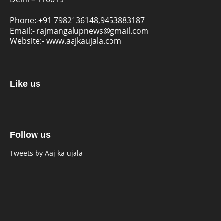
Phone:-
+91 7982136148,9453883187
Email:-
rajmangalupnews@gmail.com
Website:-
www.aajkaujala.com
Like us
Follow us
Tweets by Aaj ka ujala