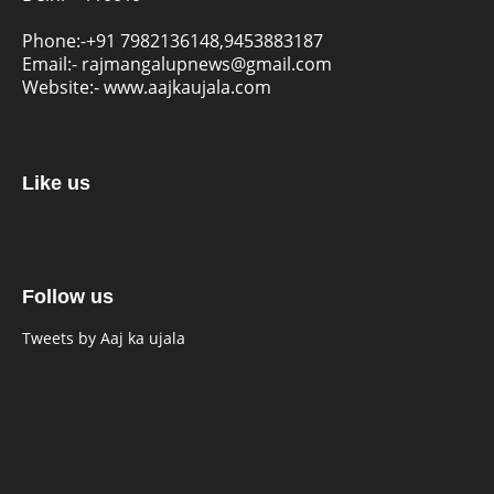
Phone:-
+91 7982136148,9453883187
Email:-
rajmangalupnews@gmail.com
Website:-
www.aajkaujala.com
Like us
Follow us
Tweets by Aaj ka ujala