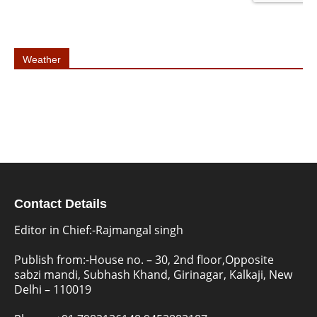
Weather
Contact Details
Editor in Chief:-Rajmangal singh
Publish from:-
House no. – 30, 2nd floor,Opposite
sabzi mandi, Subhash Khand, Girinagar, Kalkaji, New
Delhi – 110019