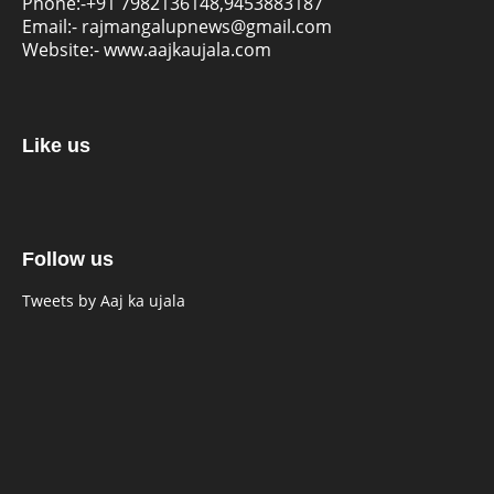
Phone:-
+91 7982136148,9453883187
Email:-
rajmangalupnews@gmail.com
Website:-
www.aajkaujala.com
Like us
Follow us
Tweets by Aaj ka ujala