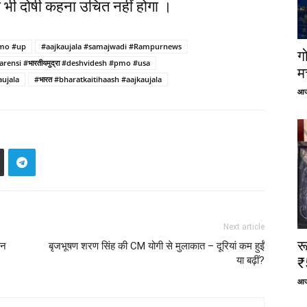
ो भी दोषी कहना उचित नहीं होगा ।
pmo #up
#aajkaujala #samajwadi #Rampurnews
ग
arensi #भारतीयमुद्रा #deshvidesh #pmo #usa
म
aujala
#भारत #bharatkaitihaash #aajkaujala
आज
Next article
र
ौन
बृजभूषण शरण सिंह की CM योगी से मुलाकात – दूरियां कम हुईं
या बढ़ीं?
₹
आज