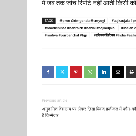
में जब तक जांच रिपोर्ट नहीं आती किसी क
TAGS
@pmo @dmgonda @cmyogi
#aajkaujala #
#bhadkihinsa #bahraich #bawal #aajkaujala
#indian c
#mafiya #purbanchal #bjp
#इंडियनपॉलिटिक्स #India #aajk
Previous article
अनुदानित विद्यालय पर लेकर छिड़ा विवाद हकीकत में कौन-क
है जिम्मेदार