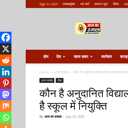
Sign in / Join
एक्सक्लूसिव
धर्म-कर्म
वायरल न्यूज़
विदेश
Ab
Aaj
ka
ujala
होम
देश
खास खबर
कारोबार
क्राइ
Home
उत्तर प्रदेश
कौन है अनुदानित विद्यालयों का मास्टरमाइंड कैस
उत्तर प्रदेश
गोंडा
कौन है अनुदानित विद्या
है स्कूल में नियुक्ति
By
आज का उजाला
-
July 20, 2025