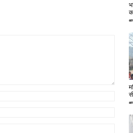
भ
क
आज
म
स
आज