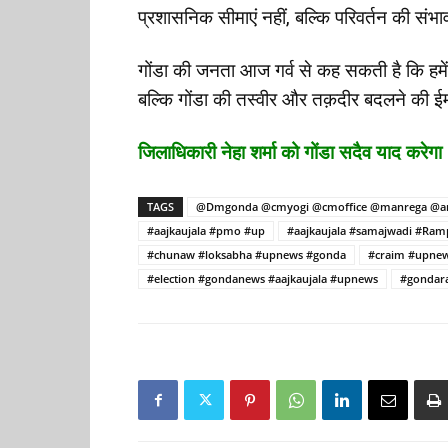
प्रशासनिक सीमाएं नहीं, बल्कि परिवर्तन की संभा
गोंडा की जनता आज गर्व से कह सकती है कि हमें 
बल्कि गोंडा की तस्वीर और तक़दीर बदलने की
जिलाधिकारी नेहा शर्मा को गोंडा सदैव याद करेगा
TAGS
@Dmgonda @cmyogi @cmoffice @manrega @am
#aajkaujala #pmo #up
#aajkaujala #samajwadi #Ra
#chunaw #loksabha #upnews #gonda
#craim #upnew
#election #gondanews #aajkaujala #upnews
#gondara