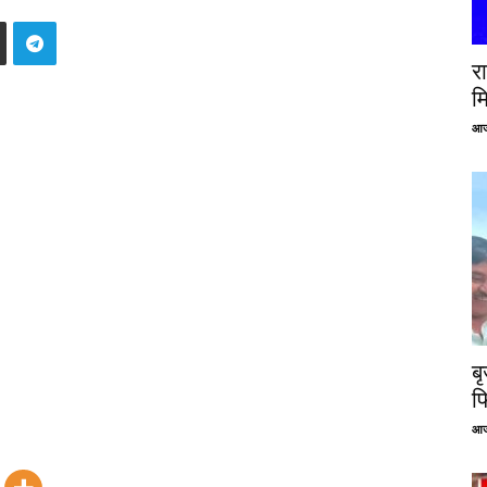
रा
म
आज
ब
फ
आज