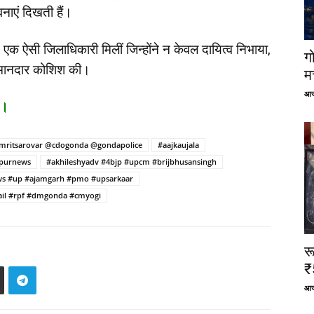
वनाएं दिखती हैं।
एक ऐसी जिलाधिकारी मिलीं जिन्होंने न केवल दायित्व निभाया,
ग
 ईमानदार कोशिश की।
म
आज
 ।
ritsarovar @cdogonda @gondapolice
#aajkaujala
mpurnews
#akhileshyadv #4bjp #upcm #brijbhusansingh
s #up #ajamgarh #pmo #upsarkaar
il #rpf #dmgonda #cmyogi
र
₹
आज