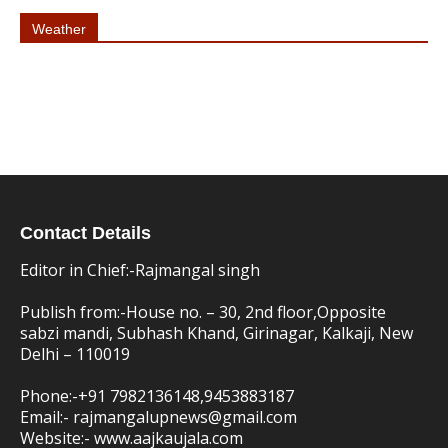
Weather
Contact Details
Editor in Chief:-Rajmangal singh
Publish from:-
House no. – 30, 2nd floor,Opposite
sabzi mandi, Subhash Khand, Girinagar, Kalkaji, New
Delhi – 110019
Phone:-
+91 7982136148,9453883187
Email:-
rajmangalupnews@gmail.com
Website:-
www.aajkaujala.com