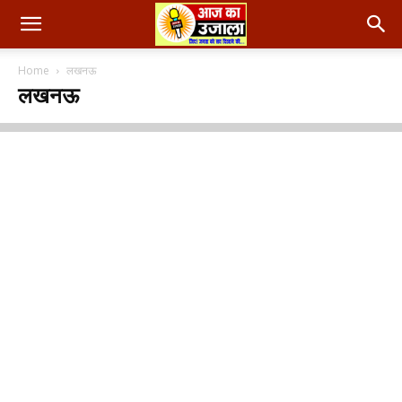
Home
लखनऊ
लखनऊ