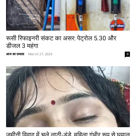
रूसी रिफाइनरी संकट का असर: पेट्रोल ₹5.30 और
डीजल ₹3 महंगा
आज का उजाला
-
March 27, 2026
0
जमीनी विवाद में चले लाठी-डंडे, महिला गंभीर रूप से घयाल