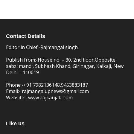
Contact Details
Editor in Chief:-Rajmangal singh
Publish from:-
House no. – 30, 2nd floor,Opposite
sabzi mandi, Subhash Khand, Girinagar, Kalkaji, New
Delhi – 110019
Phone:-
+91 7982136148,9453883187
Email:-
rajmangalupnews@gmail.com
Website:-
www.aajkaujala.com
Like us