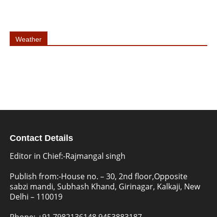
Weather
Contact Details
Editor in Chief:-Rajmangal singh
Publish from:-
House no. – 30, 2nd floor,Opposite
sabzi mandi, Subhash Khand, Girinagar, Kalkaji, New
Delhi – 110019