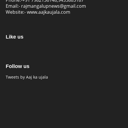
Phone:-
+91 7982136148,9453883187
Email:-
rajmangalupnews@gmail.com
Website:-
www.aajkaujala.com
Like us
Follow us
Tweets by Aaj ka ujala