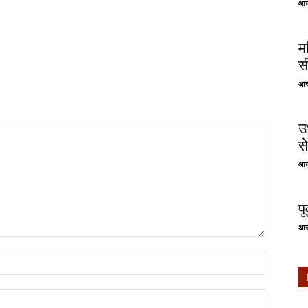
आज
म
स
आज
उ
से
आज
प
आज