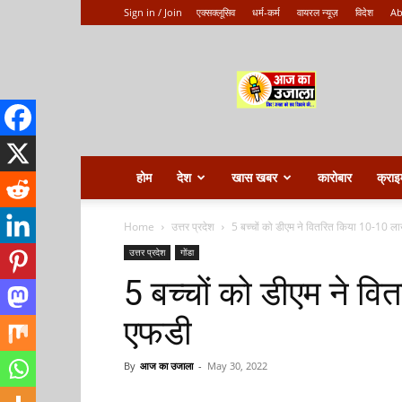
Sign in / Join
एक्सक्लूसिव
धर्म-कर्म
वायरल न्यूज़
विदेश
Ab
Aaj
ka
ujala
होम
देश
खास खबर
कारोबार
क्राइ
Home
उत्तर प्रदेश
5 बच्चों को डीएम ने वितरित किया 10-10 
उत्तर प्रदेश
गोंडा
5 बच्चों को डीएम ने 
एफडी
By
आज का उजाला
-
May 30, 2022