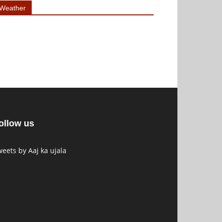
Weather
ollow us
eets by Aaj ka ujala