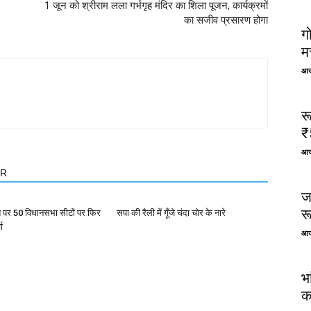
1 जून को श्रीराम लला गर्भगृह मंदिर का शिला पूजन, कार्यक्रमों
का सजीव प्रसारण होगा
ग
म
आज
र
₹
आज
OR
ज
र
त पर 50 विधानसभा सीटों पर फिर
सपा की रैली में गूँजे चंदा चोर के नारे
ा
आज
भ
क