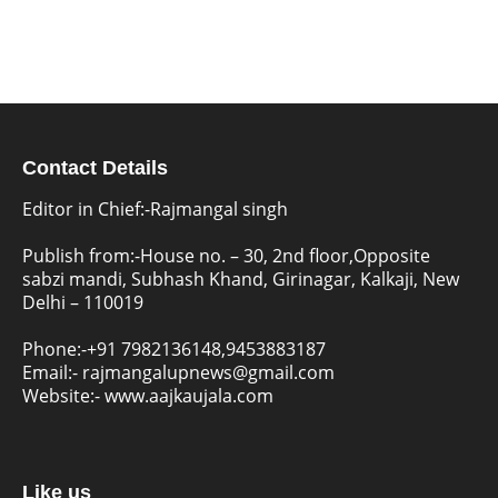
Contact Details
Editor in Chief:-Rajmangal singh
Publish from:-
House no. – 30, 2nd floor,Opposite
sabzi mandi, Subhash Khand, Girinagar, Kalkaji, New
Delhi – 110019
Phone:-
+91 7982136148,9453883187
Email:-
rajmangalupnews@gmail.com
Website:-
www.aajkaujala.com
Like us