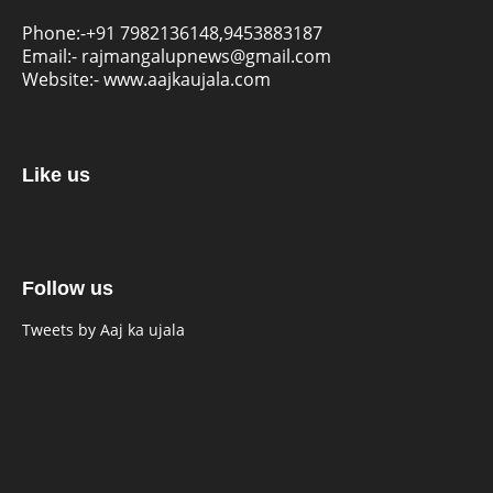
Phone:-
+91 7982136148,9453883187
Email:-
rajmangalupnews@gmail.com
Website:-
www.aajkaujala.com
Like us
Follow us
Tweets by Aaj ka ujala