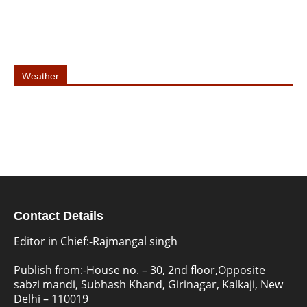
Weather
Contact Details
Editor in Chief:-Rajmangal singh
Publish from:-
House no. – 30, 2nd floor,Opposite
sabzi mandi, Subhash Khand, Girinagar, Kalkaji, New
Delhi – 110019