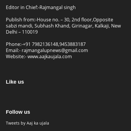
Editor in Chief:-Rajmangal singh
Publish from:-
House no. – 30, 2nd floor,Opposite
sabzi mandi, Subhash Khand, Girinagar, Kalkaji, New
Delhi – 110019
Phone:-
+91 7982136148,9453883187
Email:-
rajmangalupnews@gmail.com
Website:-
www.aajkaujala.com
Like us
Follow us
Tweets by Aaj ka ujala