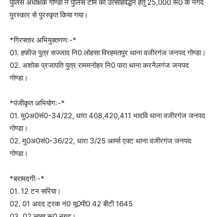
पुलिस अधीक्षक गोण्डा ने पुलिस टीम को उत्साहवर्द्धन हेतु 25,000 रू0 के नगद
पुरस्कार से पुरस्कृत किया गया।
*गिरफ्तार अभियुक्तगणः-*
01. हफीज पुत्र सज्जाद नि0 लोहसा विरहमतपुर थाना वजीरगंज जनपद गोण्डा।
02. अशोक प्रजापति पुत्र राममनोहर नि0 पारा थाना करनैलगंज जनपद
गोण्डा।
*पंजीकृत अभियोगः-*
01. मु0अ0सं0-34/22, धारा 408,420,411 भादवि थाना वजीरगंज जनपद
गोण्डा।
02. मु0अ0सं0-36/22, धारा 3/25 आर्म्स एक्ट थाना वजीरगंज जनपद
गोण्डा।
*बरामदगीः-*
01. 12 टन सरिया।
02. 01 अदद ट्रक नं0 यू0पी0 42 बीटी 1645
03. 02 लाख रू0 नगद।