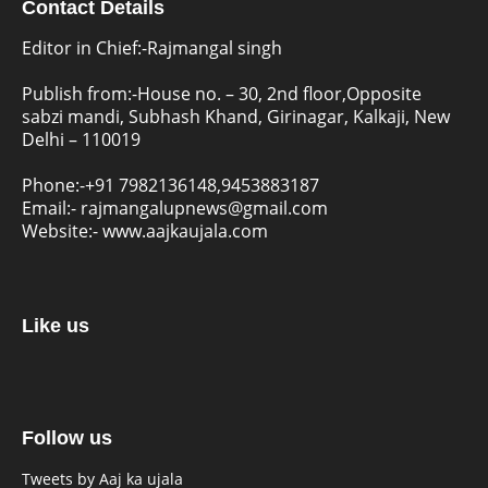
Contact Details
Editor in Chief:-Rajmangal singh
Publish from:-
House no. – 30, 2nd floor,Opposite
sabzi mandi, Subhash Khand, Girinagar, Kalkaji, New
Delhi – 110019
Phone:-
+91 7982136148,9453883187
Email:-
rajmangalupnews@gmail.com
Website:-
www.aajkaujala.com
Like us
Follow us
Tweets by Aaj ka ujala