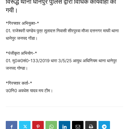
विरूद्ध थाना धानेपुर पुलिस द्वारा विधिक कार्यवाही की
गयी।
*गिरफ्तार अभियुक्त-*
01. राजेश्वरी पाण्डेय पुत्र तुलादत्त निवासी सीरपुरवा मौजा दत्तनगर माफी थाना
धानेपुर जनपद गोंडा।
*पंजीकृत अभियोग-*
01. मु0अ0सं0-133/2019 धारा 3/5/25 आयुध अधिनियम थाना धानेपुर
जनपद गोण्डा।
*गिरफ्तार कर्ता-*
उ0नि0 अवधेश यादव मय टीम।