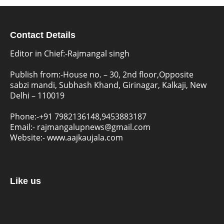
Contact Details
Editor in Chief:-Rajmangal singh
Publish from:-
House no. – 30, 2nd floor,Opposite
sabzi mandi, Subhash Khand, Girinagar, Kalkaji, New
Delhi – 110019
Phone:-
+91 7982136148,9453883187
Email:-
rajmangalupnews@gmail.com
Website:-
www.aajkaujala.com
Like us