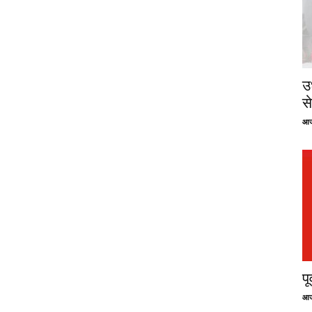
उ
से
आज
प
आज