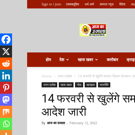
Sign in / Join
एक्सक्लूसिव
धर्म-कर्म
वायरल न्यूज़
विदेश
Ab
Aaj
ka
ujala
होम
देश
खास खबर
कारोबार
क्राइ
Home
उत्तर प्रदेश
14 फरवरी से खुलेंगे समस्त शिक्षण संस्थान,
उत्तर प्रदेश
खास खबर
गोंडा
बहराइच
राजनीति
14 फरवरी से खुलेंगे सम
आदेश जारी
By
आज का उजाला
-
February 12, 2022