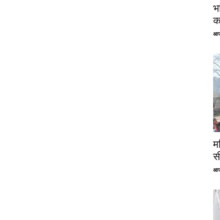
भ
क
आज
म
स
आज