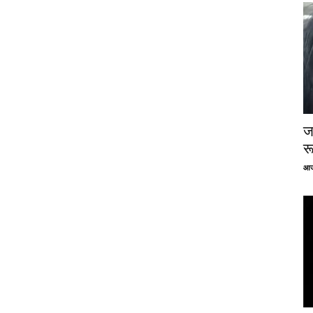
ज
र
आज