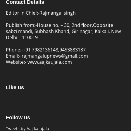
Contact Details
Editor in Chief:-Rajmangal singh
Publish from:-
House no. – 30, 2nd floor,Opposite
sabzi mandi, Subhash Khand, Girinagar, Kalkaji, New
Delhi – 110019
Phone:-
+91 7982136148,9453883187
Email:-
rajmangalupnews@gmail.com
Website:-
www.aajkaujala.com
Like us
Follow us
Tweets by Aaj ka ujala