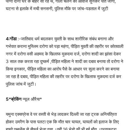
पत्नी दोनों घर के बाहर सो रहे थे, गोली चलने की आवाज सुनकर पति जागा,
घटना से इलाके में मची सनसनी, पुलिस मौके पर जांच-पडताल में जुटी
4:गोंडा
:-जातिवाद धर्म बदलकर युवती के साथ शारीरिक संबंध बनाना और
गर्भपात कराना मुस्लिम दरोगा को पड़ा महंगा, पीड़ित युवती की तहरीर पर कोतवाली
नगर में दरोगा वसी अहमद के खिलाफ मुकदमा दर्ज, दरोगा शादी का झांसा देकर
3 साल तक करता रहा दुष्कर्म ,पीड़ित महिला ने शादी का दबाव बनाया तो दरोगा ने
किया इनकार, पीड़ित महिला का आरोप पैसे के आधार पर सुला करने का बनाया
जा रहा है दबाव, पीड़ित महिला की तहरीर पर दरोगा के खिलाफ मुकदमा दर्ज कर
पुलिस जांच में जुटी।
5*ब्रेकिंग
न्यूज औरैया*
यमुना एक्सप्रेस वे पर वस्ती से भेड़ लादकर दिल्ली जा रहा ट्रक अनियंत्रित
होकर उमरैण के पास पलटा एक कि मौत चार घायल, घायलों को इलाज के लिए
हाइवे एम्बुलेंस से सैफई भेजा गया ।वही 16 भेड़ो की भी हुई मौत ।एरवाकटरा