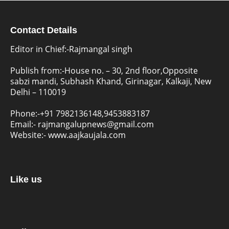
Contact Details
Editor in Chief:-Rajmangal singh
Publish from:-
House no. – 30, 2nd floor,Opposite
sabzi mandi, Subhash Khand, Girinagar, Kalkaji, New
Delhi – 110019
Phone:-
+91 7982136148,9453883187
Email:-
rajmangalupnews@gmail.com
Website:-
www.aajkaujala.com
Like us