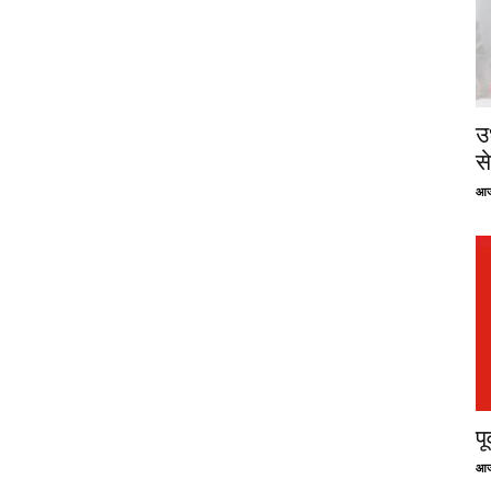
उ
से
आज
प
आज