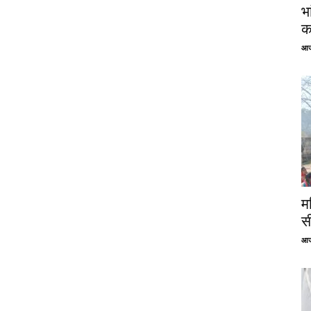
भ
क
आज
म
स
आज