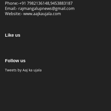
Phone:-
+91 7982136148,9453883187
Email:-
rajmangalupnews@gmail.com
Website:-
www.aajkaujala.com
Like us
Follow us
Tweets by Aaj ka ujala