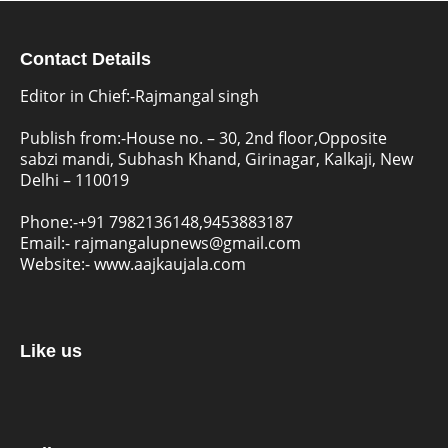
Contact Details
Editor in Chief:-Rajmangal singh
Publish from:-
House no. – 30, 2nd floor,Opposite
sabzi mandi, Subhash Khand, Girinagar, Kalkaji, New
Delhi – 110019
Phone:-
+91 7982136148,9453883187
Email:-
rajmangalupnews@gmail.com
Website:-
www.aajkaujala.com
Like us