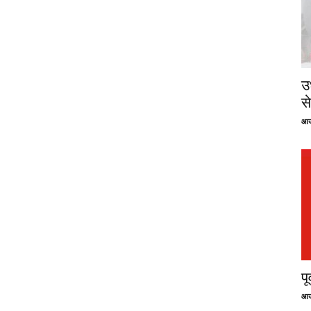
उ
से
आज
प
आज