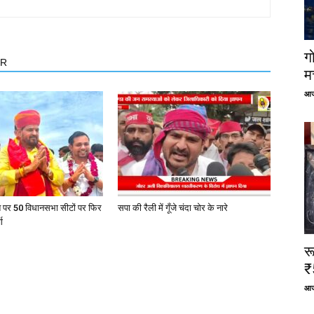
ग
OR
म
आज
त पर 50 विधानसभा सीटों पर फिर
सपा की रैली में गूँजे चंदा चोर के नारे
ा
र
₹
आज