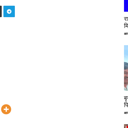
रा
म
आज
ब
फ
आज