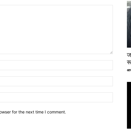
ज
र
आज
owser for the next time I comment.