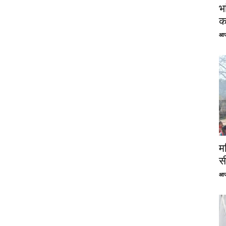
भ
क
आज
म
स
आज