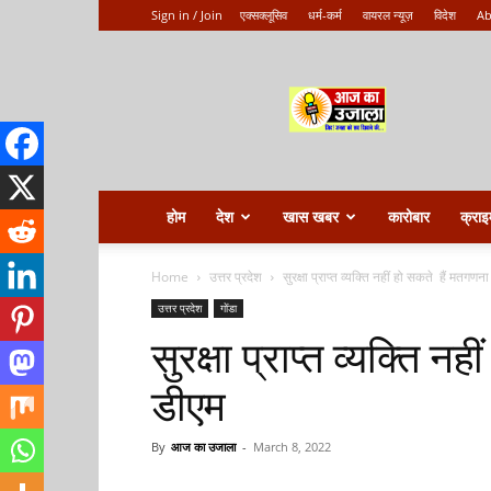
Sign in / Join
एक्सक्लूसिव
धर्म-कर्म
वायरल न्यूज़
विदेश
Ab
Aaj
ka
ujala
होम
देश
खास खबर
कारोबार
क्राइ
Home
उत्तर प्रदेश
सुरक्षा प्राप्त व्यक्ति नहीं हो सकते हैं मतगणन
उत्तर प्रदेश
गोंडा
सुरक्षा प्राप्त व्यक्ति न
डीएम
By
आज का उजाला
-
March 8, 2022