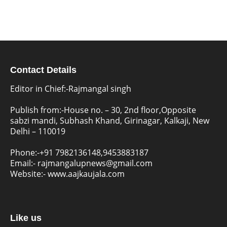
Contact Details
Editor in Chief:-Rajmangal singh
Publish from:-
House no. – 30, 2nd floor,Opposite
sabzi mandi, Subhash Khand, Girinagar, Kalkaji, New
Delhi – 110019
Phone:-
+91 7982136148,9453883187
Email:-
rajmangalupnews@gmail.com
Website:-
www.aajkaujala.com
Like us