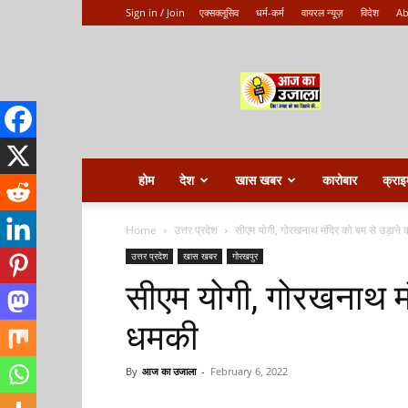
Sign in / Join
एक्सक्लूसिव
धर्म-कर्म
वायरल न्यूज़
विदेश
Ab
Aaj
ka
ujala
होम
देश
खास खबर
कारोबार
क्राइ
Home
उत्तर प्रदेश
सीएम योगी, गोरखनाथ मंदिर को बम से उड़ाने
उत्तर प्रदेश
खास खबर
गोरखपुर
सीएम योगी, गोरखनाथ मं
धमकी
By
आज का उजाला
-
February 6, 2022