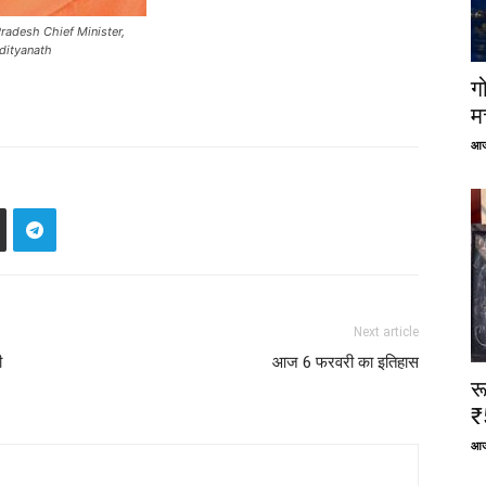
radesh Chief Minister,
Adityanath
ग
म
आज
Next article
ी
आज 6 फरवरी का इतिहास
र
₹
आज