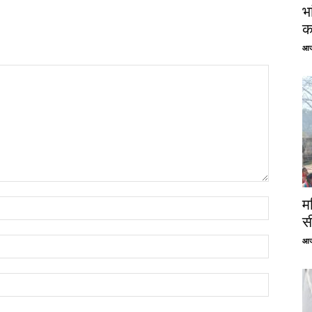
भ
क
आज
म
स
आज