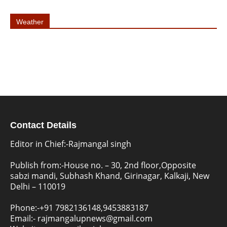
Weather
Contact Details
Editor in Chief:-Rajmangal singh
Publish from:-
House no. – 30, 2nd floor,Opposite
sabzi mandi, Subhash Khand, Girinagar, Kalkaji, New
Delhi – 110019
Phone:-
+91 7982136148,9453883187
Email:-
rajmangalupnews@gmail.com