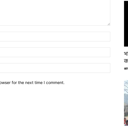
भ
क
आज
owser for the next time I comment.