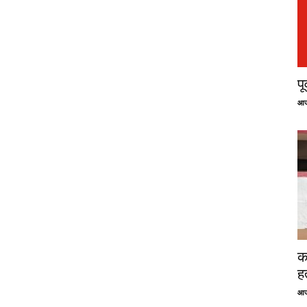
प
आज
क
ह
आज