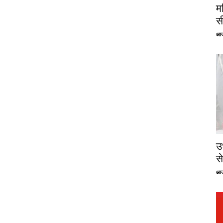
म
स
आज
उ
से
आज