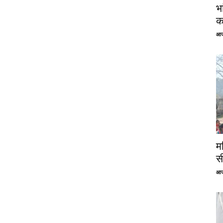
भ
क
आज
म
स
आज