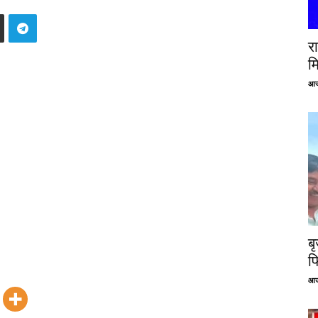
रा
म
आज
ब
फ
आज