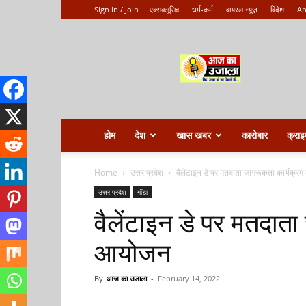
Sign in / Join
एक्सक्लूसिव
धर्म-कर्म
वायरल न्यूज़
विदेश
Ab
Aaj
ka
ujala
होम
देश
खास खबर
कारोबार
क्राइ
Home
उत्तर प्रदेश
वैलेंटाइन डे पर मतदाता जागरूकता कार्यक्
उत्तर प्रदेश
गोंडा
वैलेंटाइन डे पर मतदात
आयोजन
By
आज का उजाला
-
February 14, 2022