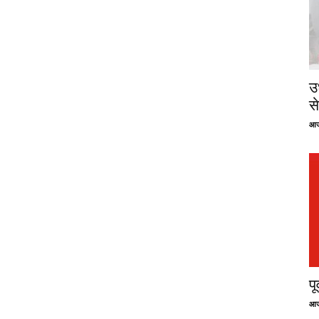
उ
से
आज
प
आज