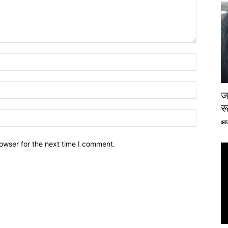
ज
र
आज
owser for the next time I comment.