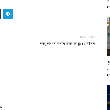
क
आज
Next article
सरयू तट पर विशाल भंडारे का हुआ आयोजन
ए
तत
आज
OR