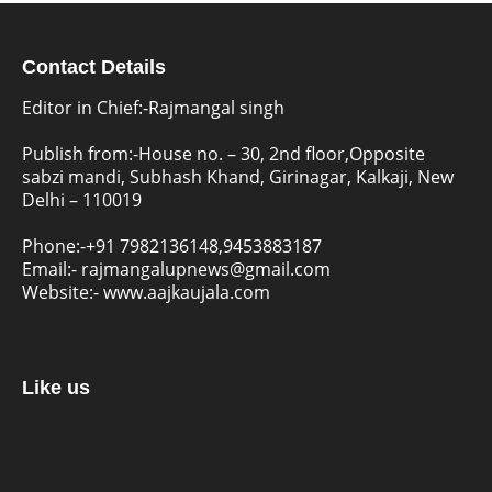
Contact Details
Editor in Chief:-Rajmangal singh
Publish from:-
House no. – 30, 2nd floor,Opposite
sabzi mandi, Subhash Khand, Girinagar, Kalkaji, New
Delhi – 110019
Phone:-
+91 7982136148,9453883187
Email:-
rajmangalupnews@gmail.com
Website:-
www.aajkaujala.com
Like us