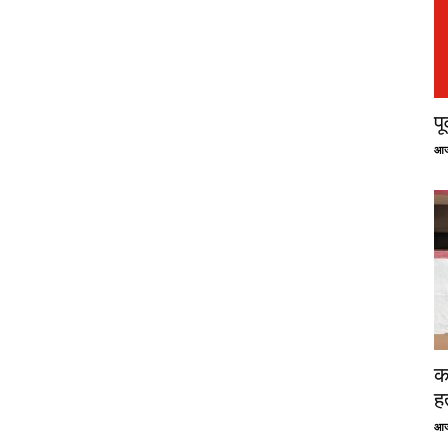
प
आज
क
ह
आज