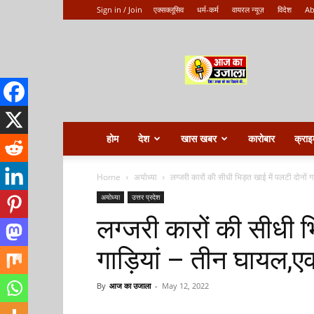
Sign in / Join
एक्सक्लूसिव
धर्म-कर्म
वायरल न्यूज़
विदेश
Ab
Aaj
ka
ujala
होम
देश
खास खबर
कारोबार
क्राइ
Home
अयोध्या
लग्जरी कारों की सीधी भिड़त खाई में पलटी दोनों गाड
अयोध्या
उत्तर प्रदेश
लग्जरी कारों की सीधी भ
गाड़ियां – तीन घायल,ए
By
आज का उजाला
-
May 12, 2022