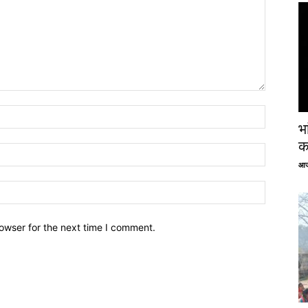
भ
क
आज
owser for the next time I comment.