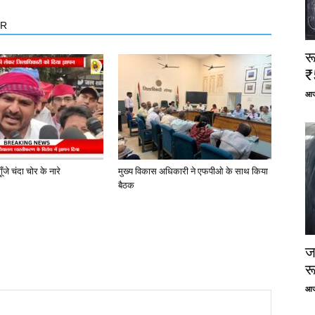
OR
र
₹
आज
ूँजे चंदा चोर के नारे
मुख्य विकास अधिकारी ने एफपीओ के साथ किया
बैठक
ज
र
आज