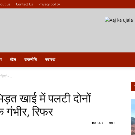
out us
Contact Us
Privacy policy
म
खेल
राजनीति
स्वास्थ
़ियां –...
िड़त खाई में पलटी दोनों
क गंभीर, रिफर
563
0