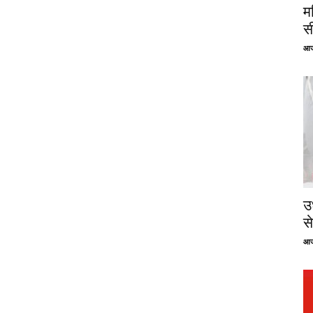
म
स
आज
उ
से
आज