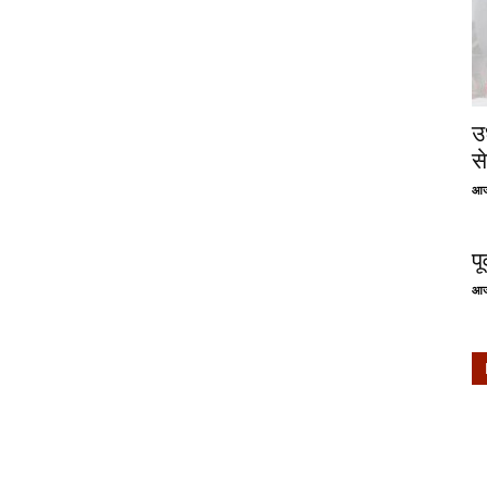
उ
से
आज
प
आज