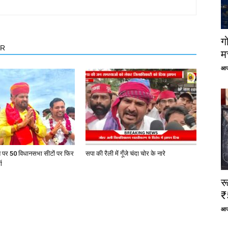
ग
OR
म
आज
त पर 50 विधानसभा सीटों पर फिर
सपा की रैली में गूँजे चंदा चोर के नारे
ा
र
₹
आज