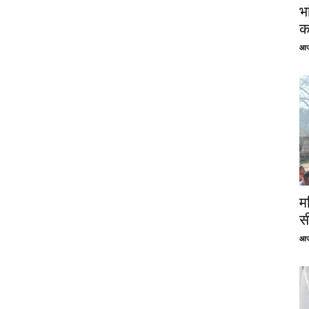
भ
क
आज
म
स
आज