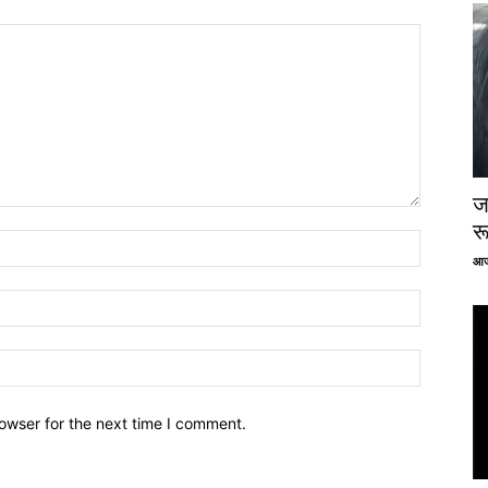
ज
र
आज
owser for the next time I comment.