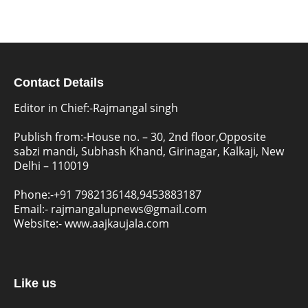
Contact Details
Editor in Chief:-Rajmangal singh
Publish from:-
House no. – 30, 2nd floor,Opposite
sabzi mandi, Subhash Khand, Girinagar, Kalkaji, New
Delhi – 110019
Phone:-
+91 7982136148,9453883187
Email:-
rajmangalupnews@gmail.com
Website:-
www.aajkaujala.com
Like us