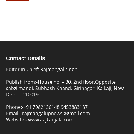
Contact Details
Editor in Chief:-Rajmangal singh
Publish from:-
House no. – 30, 2nd floor,Opposite
sabzi mandi, Subhash Khand, Girinagar, Kalkaji, New
Delhi – 110019
Phone:-
+91 7982136148,9453883187
Email:-
rajmangalupnews@gmail.com
Website:-
www.aajkaujala.com