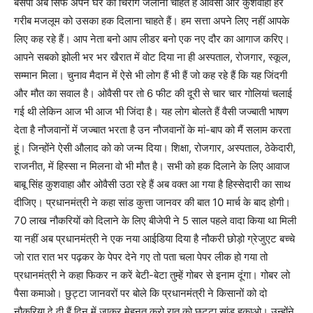
बसपा अब सिर्फ अपने घर का चिराग जलाना चाहते हैं ओवैसी और कुशवाहा हर
गरीब मजलूम को उसका हक दिलाना चाहते हैं। हम सत्ता अपने लिए नहीं आपके
लिए कह रहे हैं। आप नेता बनो आप लीडर बनो एक नए दौर का आगाज करिए।
आपने सबको झोली भर भर खैरात में वोट दिया ना ही अस्पताल, रोजगार, स्कूल,
सम्मान मिला। चुनाव मैदान में ऐसे भी लोग हैं भी हैं जो कह रहे हैं कि यह जिंदगी
और मौत का सवाल है। ओवैसी पर तो 6 फीट की दूरी से चार चार गोलियां चलाई
गई थी लेकिन आज भी आज भी जिंदा है। यह लोग बोलते हैं वैसी जज्बाती भाषण
देता है नौजवानों में जज्बात भरता है उन नौजवानों के मां-बाप को मैं सलाम करता
हूं। जिन्होंने ऐसी औलाद को को जन्म दिया। शिक्षा, रोजगार, अस्पताल, ठेकेदारी,
राजनीत, में हिस्सा न मिलना वो भी मौत है। सभी को हक दिलाने के लिए आवाज
बाबू सिंह कुशवाहा और ओवैसी उठा रहे हैं अब वक्त आ गया है हिस्सेदारी का साथ
दीजिए। प्रधानमंत्री ने कहा सांड कुत्ता जानवर की बात 10 मार्च के बाद होगी।
70 लाख नौकरियों को दिलाने के लिए बीजेपी ने 5 साल पहले वादा किया था मिली
या नहीं अब प्रधानमंत्री ने एक नया आईडिया दिया है नौकरी छोड़ो ग्रेजुएट बच्चे
जो रात रात भर पढ़कर के पेपर देने गए तो पता चला पेपर लीक हो गया तो
प्रधानमंत्री ने कहा फिकर न करें बेटी-बेटा तुम्हें गोबर से इनाम दूंगा। गोबर लो
पैसा कमाओ। छुट्टा जानवरों पर बोले कि प्रधानमंत्री ने किसानों को दो
नौकरिया दे दी हैं दिन में जाकर मेहनत करो रात को छुट्टा सांड हकाओ। उन्होंने