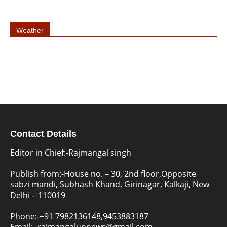
Weather
Contact Details
Editor in Chief:-Rajmangal singh
Publish from:-
House no. – 30, 2nd floor,Opposite
sabzi mandi, Subhash Khand, Girinagar, Kalkaji, New
Delhi – 110019
Phone:-
+91 7982136148,9453883187