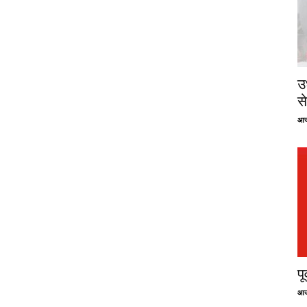
उ
से
आज
प
आज