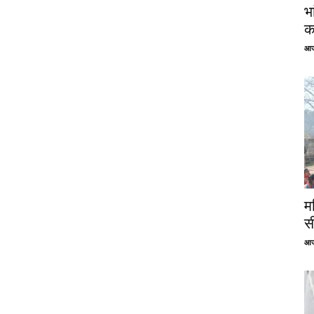
भ
क
आज
म
स
आज