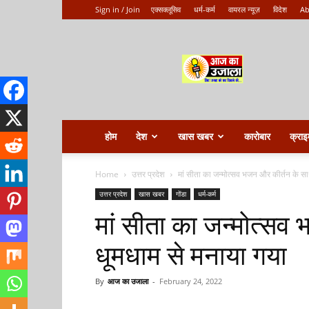
Sign in / Join
एक्सक्लूसिव
धर्म-कर्म
वायरल न्यूज़
विदेश
Ab
Aaj
ka
ujala
होम
देश
खास खबर
कारोबार
क्राइ
Home
उत्तर प्रदेश
मां सीता का जन्मोत्सव भजन और कीर्तन के सा
उत्तर प्रदेश
खास खबर
गोंडा
धर्म-कर्म
मां सीता का जन्मोत्सव
धूमधाम से मनाया गया
By
आज का उजाला
-
February 24, 2022