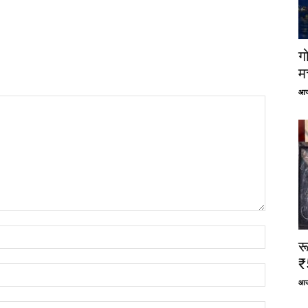
ग
म
आज
र
₹
आज