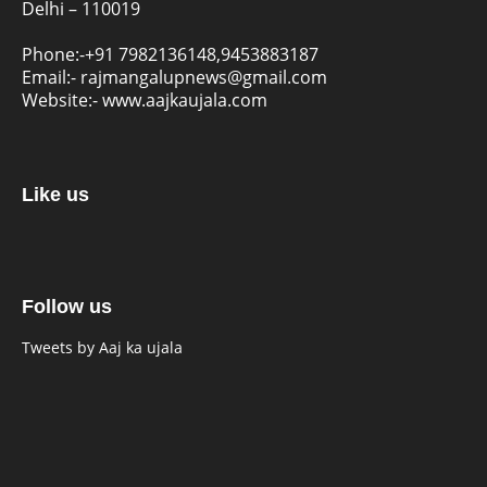
Delhi – 110019
Phone:-
+91 7982136148,9453883187
Email:-
rajmangalupnews@gmail.com
Website:-
www.aajkaujala.com
Like us
Follow us
Tweets by Aaj ka ujala