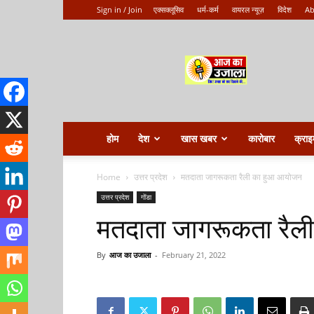
Sign in / Join
एक्सक्लूसिव
धर्म-कर्म
वायरल न्यूज़
विदेश
Ab
Aaj
ka
ujala
होम
देश
खास खबर
कारोबार
क्राइ
Home
उत्तर प्रदेश
मतदाता जागरूकता रैली का हुआ आयोजन
उत्तर प्रदेश
गोंडा
मतदाता जागरूकता रै
By
आज का उजाला
-
February 21, 2022