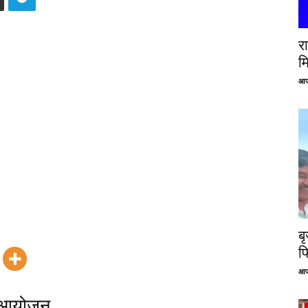
रा
म
आज
ब
फ
आज
आ आयोजन