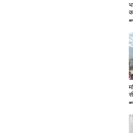
भ
क
आज
म
स
आज