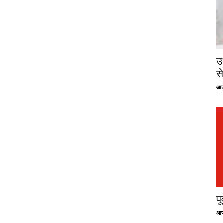
उ
से
आज
प
आज