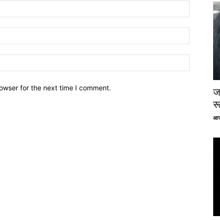
owser for the next time I comment.
ज
र
आज