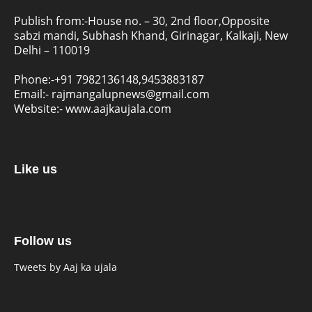
Publish from:-
House no. – 30, 2nd floor,Opposite
sabzi mandi, Subhash Khand, Girinagar, Kalkaji, New
Delhi – 110019
Phone:-
+91 7982136148,9453883187
Email:-
rajmangalupnews@gmail.com
Website:-
www.aajkaujala.com
Like us
Follow us
Tweets by Aaj ka ujala