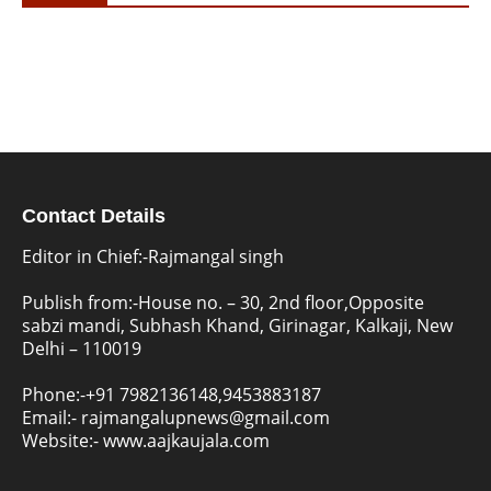
Contact Details
Editor in Chief:-Rajmangal singh
Publish from:-
House no. – 30, 2nd floor,Opposite
sabzi mandi, Subhash Khand, Girinagar, Kalkaji, New
Delhi – 110019
Phone:-
+91 7982136148,9453883187
Email:-
rajmangalupnews@gmail.com
Website:-
www.aajkaujala.com