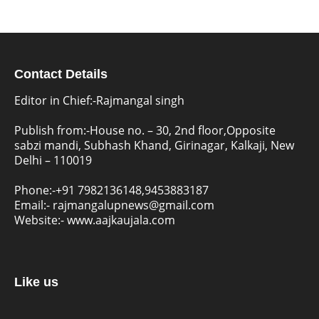
Contact Details
Editor in Chief:-Rajmangal singh
Publish from:-
House no. – 30, 2nd floor,Opposite
sabzi mandi, Subhash Khand, Girinagar, Kalkaji, New
Delhi – 110019
Phone:-
+91 7982136148,9453883187
Email:-
rajmangalupnews@gmail.com
Website:-
www.aajkaujala.com
Like us