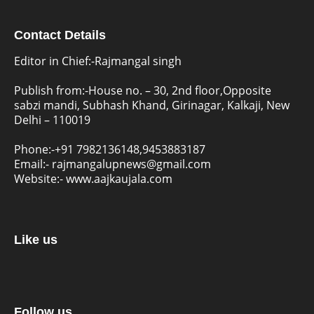
Contact Details
Editor in Chief:-Rajmangal singh
Publish from:-
House no. – 30, 2nd floor,Opposite
sabzi mandi, Subhash Khand, Girinagar, Kalkaji, New
Delhi – 110019
Phone:-
+91 7982136148,9453883187
Email:-
rajmangalupnews@gmail.com
Website:-
www.aajkaujala.com
Like us
Follow us