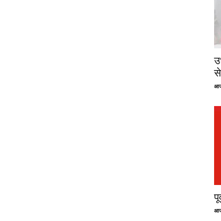
उ
से
आज
प
आज