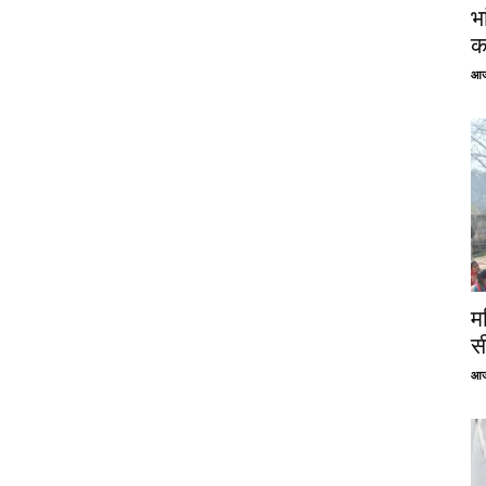
भ
क
आज
म
स
आज