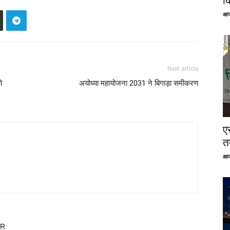
क
आज
Next article
ो
अयोध्या महायोजना 2031 ने बिगाड़ा समीकरण
ए
तत
आज
OR