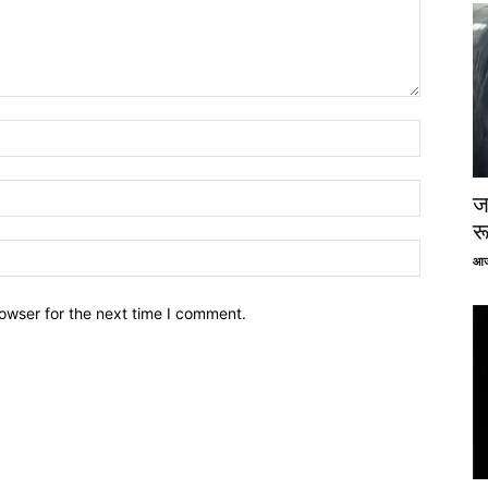
ज
र
आज
owser for the next time I comment.