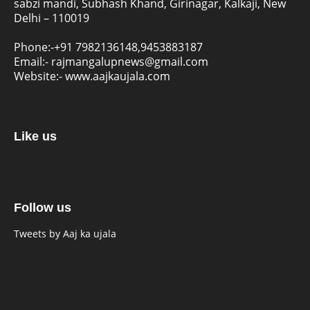
sabzi mandi, Subhash Khand, Girinagar, Kalkaji, New
Delhi – 110019
Phone:-
+91 7982136148,9453883187
Email:-
rajmangalupnews@gmail.com
Website:-
www.aajkaujala.com
Like us
Follow us
Tweets by Aaj ka ujala