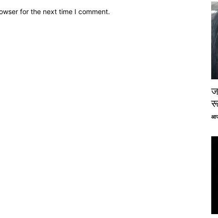
owser for the next time I comment.
ज
र
आज