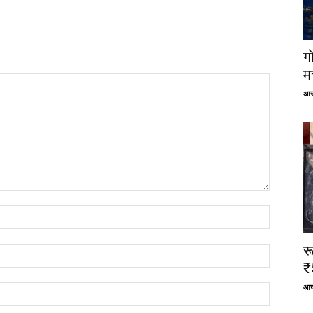
ग
म
आज
र
₹
आज