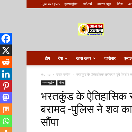
Sign in / Join
एक्सक्लूसिव
धर्म-कर्म
वायरल न्यूज़
विदेश
Ab
Aaj
ka
ujala
होम
देश
खास खबर
कारोबार
क्राइ
Home
उत्तर प्रदेश
भरतकुंड के ऐतिहासिक सरोवर में डूबे किशोर क
उत्तर प्रदेश
गोंडा
भरतकुंड के ऐतिहासिक स
बरामद -पुलिस ने शव क
सौंपा