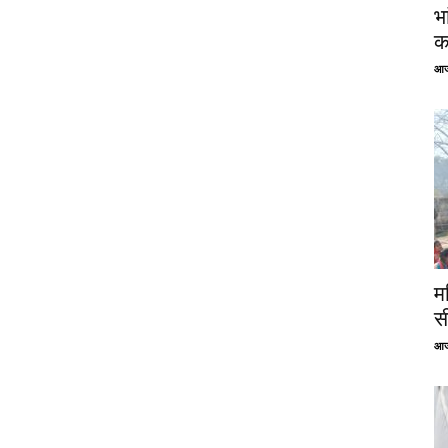
भ
क
आज
म
स
आज