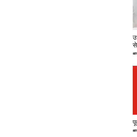
उ
से
आज
प
आज