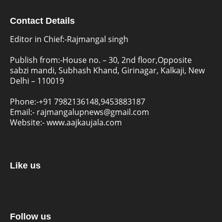
Contact Details
Editor in Chief:-Rajmangal singh
Publish from:-
House no. – 30, 2nd floor,Opposite
sabzi mandi, Subhash Khand, Girinagar, Kalkaji, New
Delhi – 110019
Phone:-
+91 7982136148,9453883187
Email:-
rajmangalupnews@gmail.com
Website:-
www.aajkaujala.com
Like us
Follow us